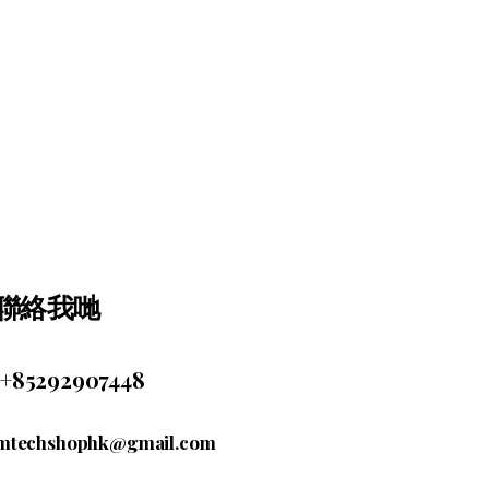
聯絡我哋
+85292907448
mtechshophk@gmail.com