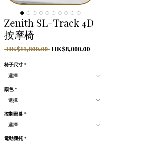
Zenith SL-Track 4D
按摩椅
一
促
 HK$11,800.00 
HK$8,000.00
般
銷
椅子尺寸
*
價
價
格
格
顏色
*
控制螢幕
*
電動腿托
*