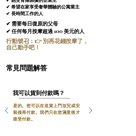
✔ 飽受背痛困擾的企業主
力。透過均勻分散體重，讓您的肌肉充分放
設計，可提供舒緩的全身按摩，幫助緩解
✔ 希望在家享受奢華體驗的公寓業主
鬆，帶來更深層、更舒適的按摩體驗。
壓力和疲勞。
✔ 長時間工作的人
智慧自動腿部伸展系統
 – 配備智慧型自動腿
✔ 需要每日復原的父母
部伸展系統，可根據不同使用者的身高平穩
✔ 任何每月按摩超過 100 美元的人
調節，為腿部和足部提供最佳支撐。這確保
行動號召：👉 別再花錢按摩了，
每位使用者都能獲得舒適且完全個人化的按
自己動手吧！
摩體驗，讓腿部肌肉得到充分的伸展和放
鬆。
常見問題解答
足部和小腿深層按摩系統
 – 先進的足部和小
腿按摩系統採用柔軟的墊子輕柔地包裹您的
雙腿，提供深層按壓和放鬆壓力。它有助於
緩解疲勞、促進血液循環，並在漫長的一天
我可以貨到付款嗎？
後恢復舒適感。
節省空間設計
 – 採用巧妙的節省空間滑動導
是的。您可以在送貨上門並完成安
軌系統，可實現平穩後仰，所需牆面空間極
裝後再付款。我們只在您滿意後才
小。其緊湊的後部設計使其成為現代家居的
接受付款。
理想之選，在不佔用額外空間的情況下最大
柔軟的人體工學扶手墊在按摩過程中提供
限度地提升舒適度。
額外的舒適度和支撐力。其設計旨在輕柔