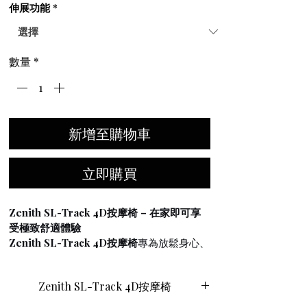
伸展功能
*
數量
*
新增至購物車
立即購買
Zenith SL-Track 4D按摩椅 – 在家即可享
受極致舒適體驗
Zenith SL-Track 4D按摩椅
專為放鬆身心、
恢復活力和日常健康而設計。其先進的4D按
摩技術能夠精準模擬專業按摩師的手法，提
Zenith SL-Track 4D按摩椅
供揉捏、敲擊、指壓和穴位按壓等多種按摩
方式，為您帶來更深層、更個人化的全身按