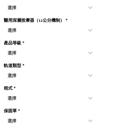
醫用深層按摩器（12公分機制）
*
產品等級
*
軌道類型
*
程式
*
保固單
*