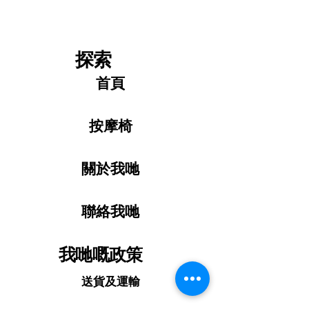
地托住您的手臂，從而增強放鬆感，確保
柔軟人體工學扶手墊
 – 柔軟的人體工學扶手
您獲得更舒適的全身按摩體驗。
墊在按摩過程中提供額外的舒適度和支撐
力。其設計旨在輕柔地托住您的手臂，從而
探索
增強放鬆感，確保您獲得更舒適的全身按摩
體驗。
首頁
精密技術與品質保證
 – 
Zenith SL-Track 
4D按摩椅
採用先進的精密技術製造，每台按
摩椅都經過嚴格的品質控制，以確保其耐用
按摩椅
性、安全性和卓越性能。每台設備都經過精
心組裝和測試，旨在提供可靠且優質的按摩
關於我哋
體驗。
體驗
Zenith SL-Track 4D按摩椅
帶來的智慧
聯絡我哋
全身放鬆，先進的按摩技術旨在緩解肌肉緊
張、促進血液循環並減輕日常疲勞。享受深
度舒適感、智慧操控和可自訂的按摩程序，
我哋嘅政策
獲得全方位的健康體驗。
這款先進的足部和小腿按摩系統採用柔軟
送貨及運輸
的墊子輕柔地包裹您的雙腿，提供深層按
壓和放鬆壓力。它有助於緩解疲勞、促進