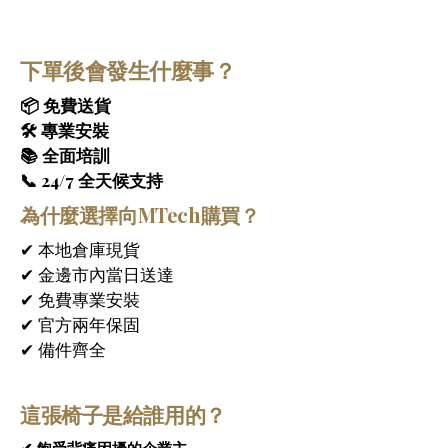
摩體驗。
先進4D按摩技術
 – 
Zenith SL-Track 4D按
下單後會發生什麼事？
摩椅
的4D智慧按摩機芯可進行上下、左右、
前後的多維度調節，提供五檔可調節的按摩
📦 免費送貨
強度，精準作用於頸部、肩部、背部、腰部
🛠 專業安裝
和腿部等關鍵部位，有效緩解肌肉緊張，促
📚 全面培訓
進深層放鬆。
📞 24/7 全天候支持
為什麼選擇向MTech購買？
SL長軌道全身覆蓋
 – 採用符合人體工學的
SL型長軌道
設計，從頸部順暢延伸至大腿中
✔ 本地倉庫現貨
部，完美貼合人體脊椎的自然曲線。這項設
✔ 金邊市內當日送達
計確保按摩滾輪能夠覆蓋從頸部到臀部的完
✔ 免費專業安裝
整區域，提供不間斷的全身按摩體驗，特別
✔ 官方兩年保固
適合需要舒緩下背部及臀部肌肉緊繃的使用
者。
✔ 備件齊全
零重力躺臥系統
 – 獨特的零重力躺椅系統可
在家即可享受極致舒適體驗，這款豪華按
這張椅子是給誰用的？
將您的身體調整到最佳放鬆角度，讓膝蓋抬
摩椅專為放鬆身心、恢復活力和日常健康
高於心臟位置，有效減輕脊椎和關節的壓
而設計。其先進的技術和符合人體工學的