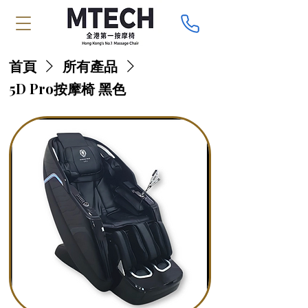
首頁
所有產品
5D Pro按摩椅 黑色