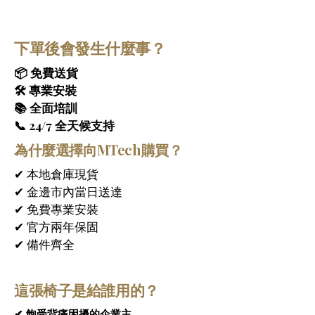
舒適的體驗，讓您在家即可享受專業級的按
摩理療，將日常生活轉變為身心放鬆的全面
健康之旅。
下單後會發生什麼事？
智慧型 5D + 4 滾輪系統 – 模擬專業按摩師
手法
📦 免費送貨
 – 
JERA Mate 按摩椅 白色
採用智慧型 
5D + 4 滾輪系統，模擬專業按摩師的手法，
🛠 專業安裝
帶來先進的按摩體驗。5D 機芯技術的關鍵突
📚 全面培訓
破在於按摩力度的可控化，能夠基於即時數
📞 24/7 全天候支持
據反饋自動調整按摩力度與節奏，實現「知
為什麼選擇向MTech購買？
輕重、懂進退」的個人化按摩體驗。搭配 4 
組精密滾輪的協同運作，確保對每個關鍵壓
✔ 本地倉庫現貨
力點進行深度、精準的按摩，帶來更自然、
✔ 金邊市內當日送達
更接近真人按摩的感受。
✔ 免費專業安裝
24 種智慧自動按摩程序
 – 
JERA Mate 按摩
✔ 官方兩年保固
椅 白色
提供 24 種智慧自動按摩程序，旨在
滿足不同的放鬆和恢復需求。無論您需要緩
✔ 備件齊全
解肩頸僵硬、舒緩腰背疲勞，還是釋放全身
壓力，都能找到最適合的按摩模式。每種模
MTech JERA MATE 按摩椅將奢華設計與
這張椅子是給誰用的？
式都融合了專業的按摩技巧，提供針對性的
先進的放鬆科技完美融合。
舒緩，幫助減輕壓力、促進血液循環並恢復
✔ 飽受背痛困擾的企業主