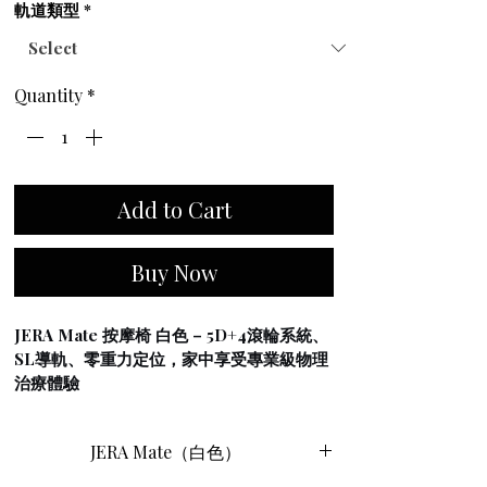
軌道類型
*
Quantity
*
Add to Cart
Buy Now
JERA Mate 按摩椅 白色 – 5D+4滾輪系統、
SL導軌、零重力定位，家中享受專業級物理
治療體驗
JERA Mate 按摩椅 白色
將奢華設計與先進
的放鬆科技完美融合，其優雅的亮白色外
JERA Mate（白色）
觀，為任何生活空間增添現代精緻的氣息。
這款 
JERA Mate 按摩椅 白色
旨在提供極致