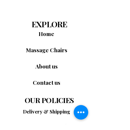
的體驗，非常適合緩解背部疲勞和日常壓
來先進的按摩體驗。它提供 24 種自動按
力。
摩程序、伸展療法和多種舒適技術，讓您
智慧控制系統與無線充電座
 – 
JERA Mate 按
全身放鬆。 SL 型導軌覆蓋、零重力定位
EXPLORE
摩椅 白色
配備智慧型觸控平板遙控器，讓您
和加熱療法等功能進一步提升了舒適度和
輕鬆操控所有按摩功能。透過直覺的介面，
Home
治療效果。這款按摩椅採用智慧控制和節
您可以即時選擇程序、調節強度並自訂按摩
省空間的設計，外觀時尚奢華，為您帶來
設定。內建無線充電座讓您在放鬆的同時也
強勁的煥活體驗。
Massage Chairs
能為手機充電。這套智慧控制系統融合了便
利性、科技感和奢華體驗，為您帶來無縫的
放鬆享受。
About us
節省空間的時尚奢華設計
 – 
JERA Mate 按摩
椅 白色
採用智慧控制和節省空間的設計，外
Contact us
觀時尚奢華。其優雅的亮白色外觀和符合人
體工學的結構，使其能夠輕鬆融入客廳、臥
室或辦公室等各種空間，將奢華的放鬆體驗
OUR POLICIES
與實用的家居便利完美結合。
JERA Mate 按摩椅 白色
適合以下人群：
Delivery & Shipping
飽受背痛困擾的企業主
希望在家享受奢華體驗的公寓業主
Returns & Refunds
長時間工作的上班族