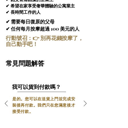
肌肉平衡。
✔ 希望在家享受奢華體驗的公寓業主
其優雅的亮黑色外觀，為任何生活空間增
SL 型導軌全身覆蓋
 – 
JERA Mate 按摩椅 白
✔ 長時間工作的人
添現代精緻的氣息。這款按摩椅旨在提供
色
採用先進的 SL 型導軌系統，可貼合脊椎
的自然曲線，從頸部向下延伸至臀部。它確
極致舒適的體驗，讓您在家即可享受專業
✔ 需要每日復原的父母
保對每個關鍵壓力點進行深度、精準的按
級的按摩理療。將您的日常生活轉變為身
✔ 任何每月按摩超過 100 美元的人
摩，帶來均勻舒適的按摩體驗。經常使用有
心放鬆的全面健康之旅。
行動號召：👉 別再花錢按摩了，
助於釋放壓力，改善姿勢，促進脊椎健康。
自己動手吧！
零重力定位與伸展療法
 – 
JERA Mate 按摩
椅 白色
配備零重力功能，可將座椅調整至失
重狀態，均勻分散身體壓力。此姿勢可減輕
常見問題解答
脊椎壓力，促進全身血液循環。透過抬高雙
腿和支撐背部，按摩過程中肌肉得以充分放
鬆，最終帶來更深層、更有效、更舒適的物
理治療體驗。此外，專業的伸展療法有助於
我可以貨到付款嗎？
釋放深層肌肉緊張，提升身體柔軟度，帶來
煥然一新的物理治療體驗。
是的。您可以在送貨上門並完成安
加熱療法系統 – 溫和放鬆疲勞肌肉
 – 
JERA 
裝後再付款。我們只在您滿意後才
Mate 按摩椅 白色
配備舒緩的加熱療法系
接受付款。
統，溫和地溫暖關鍵肌肉區域，促進血液循
5D JERA MATE 按摩椅採用智慧型 5D + 
環。這種精準加熱有助於放鬆肌肉，緩解僵
4 滾輪系統，模擬專業按摩師的手法，帶
硬和酸痛。按摩過程中，它能帶來舒緩舒適