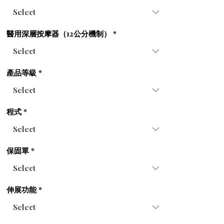
醫用深層按摩器（12公分機制）
*
產品等級
*
程式
*
保固單
*
伸展功能
*