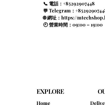
📞 電話：+85292907448
💬 Telegram：+8529290744
🌐 網址：
https://mtechshop
🕘 營業時間：09:00 – 19:00
EXPLORE
OU
Home
Deliv