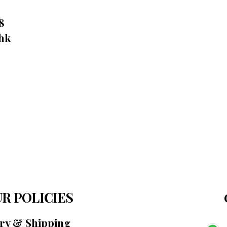
8
.hk
R POLICIES
ery & Shipping