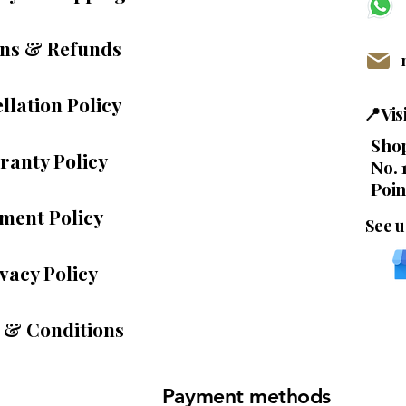
ns & Refunds
llation Policy
📍Vi
Shop
ranty Policy
No. 
Poin
ment Policy
See u
vacy Policy
 & Conditions
Payment methods