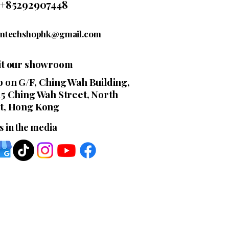
+85292907448
mtechshophk@gmail.com
sit our showroom
 on G/F, Ching Wah Building,
15 Ching Wah Street, North
t, Hong Kong
s in the media