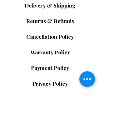
備時尚直覺的控制面板，只需輕輕一觸即可存取
Delivery & Shipping
按摩程序、加熱等級和零重力模式。LED背光顯
大型控制面板：
示器即使在光線昏暗的環境下也能清晰可見，而
Returns & Refunds
語音控制功能則更添便捷，確保您能夠不受干擾
Tiger Pro 配備時尚直覺的控制面板，只需輕輕
地放鬆身心。按摩椅還融合了先進的便利性和現
一觸即可存取按摩程序、加熱等級和零重力模
代科技，支援無線和USB充電，可為您的裝置充
Cancellation Policy
式。 LED 背光顯示器即使在光線昏暗的環境下
電。您可以在享受按摩的同時，聆聽喜愛的音
也能清晰可見，而語音控制功能則更添便捷，確
樂、Podcast或舒緩的音樂，內建藍牙音響讓您
Warranty Policy
保您能夠不受干擾地放鬆身心。
享受全方位的感官放鬆體驗。
5D虎按摩椅 黑色
適合以下人群：
Payment Policy
飽受背痛困擾的企業主
希望在家享受奢華體驗的公寓業主
Privacy Policy
長時間工作的人
需要每日復原的父母
Terms & Conditions
任何每月按摩超過 100 美元的人
聯絡我們
別再花錢按摩了，自己動手吧！
 立即選購 
5D虎
按摩椅 黑色
，在家中享受5D Tiger Pro帶來的專
業級按摩體驗，有效緩解壓力、恢復活力，幫助
+85292907448
足托品質
您擁有更健康的身體和更快樂的生活方式。