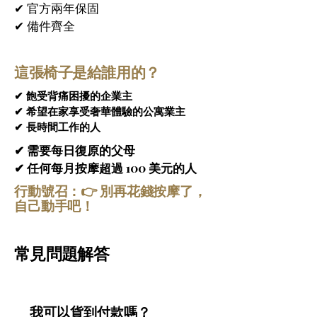
✔ 官方兩年保固
牌。SL型滾輪按摩機制採用動態路徑，沿著脊
✔ 備件齊全
柱呈S形彎曲，向下延伸至下背部、臀部和髖
部。這種設計能夠帶來更自然、更全面的按摩體
驗，涵蓋身體更大範圍，提供更好的支撐，並使
這張椅子是給誰用的？
按摩從頸部到髖部更加流暢連貫。
✔ 飽受背痛困擾的企業主
六種針對性按摩手法
 – 
5D虎按摩椅 黑色
在手動
✔ 希望在家享受奢華體驗的公寓業主
奢華設計按摩椅
模式下提供六種針對性按摩手法，可透過專用按
✔ 長時間工作的人
鈕進行選擇。這些手法包括：頸部按摩、肩部按
5D Tiger Pro 按摩椅秉承奢華至上的概念，將
摩、背部按摩、腰部按摩、臀部按摩和足部按
✔ 需要每日復原的父母
現代美學與人體工學完美融合。其流暢的線條、
摩。此功能使用戶能夠精準地按摩身體特定部
✔ 任何每月按摩超過 100 美元的人
精緻的絎縫工藝和高級的表面處理，不僅使其成
位，從而獲得個人化的舒緩效果和更佳的物理治
為一款健康養生設備，更是一件彰顯品味的藝術
行動號召：👉 別再花錢按摩了，
療功效。
品，能夠提升任何生活空間的格調。 Tiger 
自己動手吧！
Pro 的設計設計為與現代室內設計相得益彰，
全身氣墊按壓系統
 – 
5D虎按摩椅 黑色
的氣墊可
兼具優雅與實用性。
為肩部、手臂、腰部、腿部和足部等關鍵部位提
常見問題解答
供精準的壓力。透過充氣和放氣，氣墊模擬手部
按摩的效果，促進血液循環，緩解肌肉緊張。這
套全面的氣墊系統可確保身體每個部位都能享受
到徹底而放鬆的按摩。
我可以貨到付款嗎？