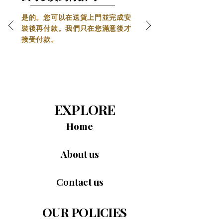
腰部加熱療法與零重力模式
 – 
5D虎按摩椅 黑色
內建可調節腰部加熱療法，為下背部提供舒緩的
是的。您可以在送貨上門並完成安
熱力，加熱系統提供三種強度級別，使用者可根
裝後再付款。我們只在您滿意後才
據自身舒適度進行調整。此功能主要針對腰部和
接受付款。
腰椎區域，透過放鬆緊繃的肌肉和促進血液循
高級皮革飾面，極致舒適
環，與按摩椅的按摩程序相輔相成。零重力姿勢
讓您彷彿漂浮在雲端，享受極致放鬆。此姿勢可
Tiger Pro按摩椅採用高品質仿皮革布料，飾以
減輕脊椎壓力，提升按摩過程中的舒適度，透過
優雅的絎縫設計，兼具耐用性和奢華舒適感。柔
均勻分散體重，有助於緩解肌肉緊張，並增強按
軟的仿皮質感觸感順滑，耐磨損，易於保養，是
摩過程中的放鬆效果。
EXPLORE
日常使用的理想選擇。這款高級面料擁有媲美真
皮的精緻外觀和觸感，同時兼具持久耐用性和便
超伸展按摩與可拆卸腿部系統
 – 
5D虎按摩椅 黑
Home
利的保養性能。
色
的超伸展功能可對脊椎和關節進行可控制且有
效的伸展，類似於物理治療。它能釋放壓力，提
高身體柔軟度，並立即帶來全身舒緩和清新的感
About us
覺。此外，按摩椅配備電動可拆卸腿部系統、深
度揉捏小腿按摩和舒適的足部按摩滾輪，模擬專
Contact us
業水療體驗。完美組合，有效緩解疲勞，促進血
液循環，帶來從頭到腳的全面照顧。
OUR POLICIES
智慧控制系統與娛樂功能
 – 
5D虎按摩椅 黑色
配