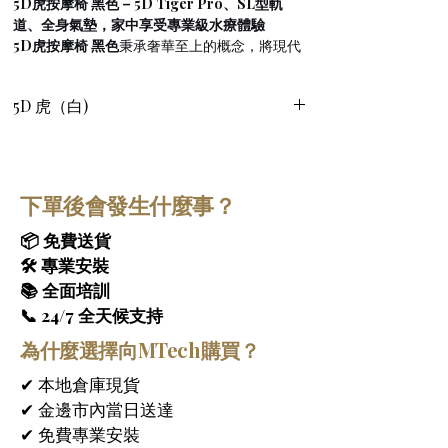
5D虎按摩椅 黑色 – 5D Tiger Pro、SL型軌
道、全身氣墊，家中享受專業級水療體驗
5D虎按摩椅 黑色
秉承奢華至上的概念，將現代
美學與人體工學完美融合。其流暢的線條、精緻
的絎縫工藝和高級的表面處理，不僅是一款健康
5D 虎（白)
養生設備，更是一件彰顯品味的藝術品，能夠提
升任何生活空間的格調。這款 
5D虎按摩椅 黑色
專為與現代室內設計相得益彰而設計，兼具優雅
與實用性，讓您在家中即可享受專業級的水療體
驗。
下單後會發生什麼事？
高級仿皮革飾面，極致舒適
 – 
5D虎按摩椅 黑色
📦 免費送貨
採用高品質仿皮革布料，飾以優雅的絎縫設計，
🛠 專業安裝
兼具耐用性和奢華舒適感。柔軟的仿皮質感觸感
📚 全面培訓
順滑，耐磨損，易於保養，是日常使用的理想選
📞 24/7 全天候支持
擇。這款高級面料擁有媲美真皮的精緻外觀和觸
感，同時兼具持久耐用性和便利的保養性能，為
為什麼選擇向MTech購買？
您帶來每日的極致舒適享受。
✔ 本地倉庫現貨
先進5D技術與SL型滾輪按摩機制
 – 
5D虎按摩
✔ 金邊市內當日送達
椅 黑色
採用最先進的3D軌道滾輪進行全身按
✔ 免費專業安裝
摩，是這個價位區間唯一提供3D滾輪按摩的品