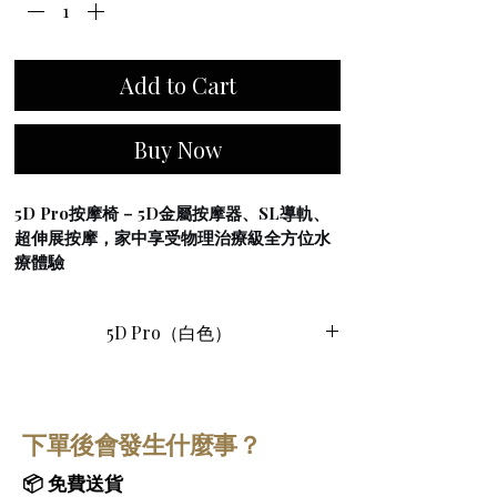
Add to Cart
Buy Now
5D Pro按摩椅 – 5D金屬按摩器、SL導軌、
超伸展按摩，家中享受物理治療級全方位水
療體驗
5D Pro按摩椅
融合先進的5D金屬按摩技術與
純白現代設計，旨在為您提供專業級的居家
5D Pro（白色）
全身按摩體驗。憑藉其智慧功能和人體工學
支撐設計，這款 
5D Pro按摩椅
有助於緩解日
常壓力和肌肉疲勞，讓您隨時隨地享受物理
治療級放鬆體驗。
下單後會發生什麼事？
先進5D金屬按摩器 – 專家級精準深層按摩
 – 
5D Pro按摩椅
📦 免費送貨
配備創新的5D金屬按摩器，提