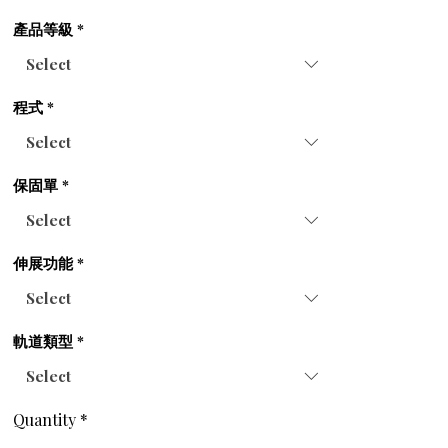
產品等級
*
程式
*
保固單
*
伸展功能
*
軌道類型
*
Quantity
*