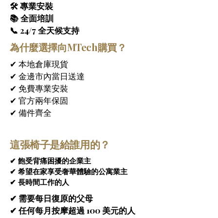
供精準、深層的按摩，並可完全控制按摩強
🛠 專業安裝
度和角度。它採用專業技術，模擬人手按
📚 全面培訓
摩，以智慧動力徹底放鬆每一塊肌肉，釋放
📞 24/7 全天候支持
緊張感。5D機芯技術的關鍵突破在於按摩力
為什麼選擇向MTech購買？
度的可控化，能夠基於即時數據反饋自動調
整按摩力度與節奏，實現「知輕重、懂進
✔ 本地倉庫現貨
退」的個人化按摩體驗。
✔ 金邊市內當日送達
✔ 免費專業安裝
靈活SL型導軌系統 – 從頸部延伸至臀部的完
✔ 官方兩年保固
整覆蓋
 – 
5D Pro按摩椅
採用靈活的SL型導軌
系統，可貼合脊椎的自然曲線，從頸部向下
✔ 備件齊全
延伸至臀部。它確保對每個關鍵壓力點進行
深度、精準的按摩。這種符合人體工學的設
這張椅子是給誰用的？
計帶來均勻舒適的按摩體驗。經常使用有助
於釋放壓力，改善姿勢，促進脊椎健康。
✔ 飽受背痛困擾的企業主
✔ 希望在家享受奢華體驗的公寓業主
22種智慧自動程序與6種專業按摩手法
 – 
5D 
✔ 長時間工作的人
Pro按摩椅
配備22種智慧按摩程序和6種專業
熱療技術：
按摩手法，包括揉捏、敲擊、指壓和深度放
✔ 需要每日復原的父母
鬆。這些先進的按摩模式旨在針對不同的肌
✔ 任何每月按摩超過 100 美元的人
腰部熱療系統溫和地溫暖下背部，促進血