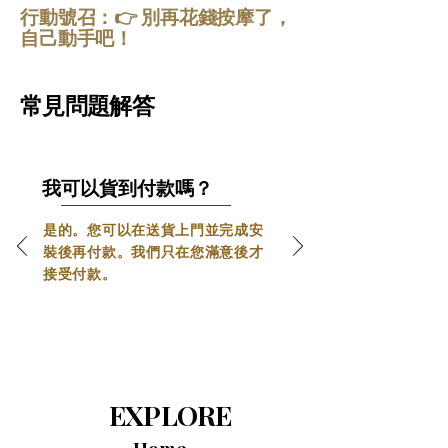
肉群，有效緩解肌肉緊張。智慧型系統讓您
行動號召：👉 別再花錢按摩了，
液循環。這種精準加熱有助於放鬆肌肉，
能夠根據自身舒適度和物理治療需求輕鬆客
自己動手吧！
製化按摩體驗。只需輕輕一觸，即可享受專
緩解腰部僵硬。
業級的舒緩壓力放鬆體驗。
按摩過程中，它能帶來舒緩舒適的體驗。
非常適合緩解背部疲勞和日常壓力。
常見問題解答
全身氣墊按壓系統 – 從頭到腳的均衡舒適
 – 
5D Pro按摩椅
的全身氣墊系統輕柔地包裹並
按壓關鍵肌肉區域，帶來舒緩的按摩體驗。
有節奏的氣壓有助於促進血液循環，減輕腫
我可以貨到付款嗎？
脹。有效緩解全身肌肉緊張和疲勞，享受從
頭到腳的均衡舒適與放鬆。
是的。您可以在送貨上門並完成安
裝後再付款。我們只在您滿意後才
腰部熱療系統 – 溫和放鬆下背部
 – 
5D Pro按
接受付款。
摩椅
配備腰部熱療系統，溫和地溫暖下背
部，促進血液循環。這種精準加熱有助於放
鬆肌肉，緩解腰部僵硬。按摩過程中，它能
全身氣墊系統：
帶來舒緩舒適的體驗，非常適合緩解背部疲
勞和日常壓力。
全身氣墊系統輕柔地包裹並按壓關鍵肌肉
區域，帶來舒緩的按摩體驗。有節奏的氣
EXPLORE
超伸展按摩 – 感受身體的徹底伸展
 – 
5D Pro
壓有助於促進血液循環，減輕腫脹。有效
按摩椅
的超伸展功能可對脊椎和關節進行可