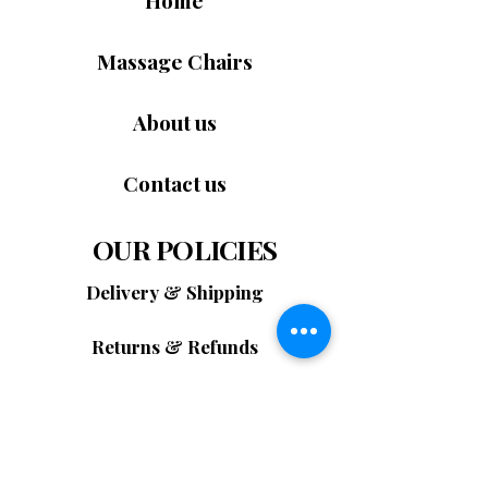
Home
緩解全身肌肉緊張和疲勞。享受從頭到腳
控制且有效的伸展，類似於物理治療。它能
的均衡舒適與放鬆。
釋放壓力，提高身體柔軟度，並立即帶來全
Massage Chairs
身舒緩和清新的感覺。
可拆卸腿部、小腿按摩與足浴 – 從根源上的
About us
完美呵護
 – 
5D Pro按摩椅
配備電動可拆卸腿
部系統、深度揉捏小腿按摩和舒適足部按摩
Contact us
滾輪，模擬專業水療體驗。完美組合，有效
緩解疲勞，促進血液循環，帶來從頭到腳的
全面照顧。
OUR POLICIES
5D Pro按摩椅
適合以下人群：
全身氣墊按摩系統：
Delivery & Shipping
飽受背痛困擾的企業主
希望在家享受奢華體驗的公寓業主
靈活的SL型導軌系統可貼合脊椎的自然曲
Returns & Refunds
長時間工作的上班族
線，從頸部向下延伸至臀部。它確保對每
需要每日恢復體力的父母
個關鍵壓力點進行深度、精準的按摩。這
任何每月按摩花費超過100美元的人
Cancellation Policy
種符合人體工學的設計帶來均勻舒適的按
摩體驗。經常使用有助於釋放壓力，改善
別再花錢按摩了，自己動手吧！
 立即選購 
Warranty Policy
姿勢，促進脊椎健康。
5D Pro按摩椅
，在家中享受5D金屬按摩器帶