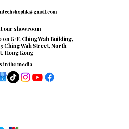
mtechshophk@gmail.com
sit our showroom
 on G/F, Ching Wah Building,
15 Ching Wah Street, North
t, Hong Kong
s in the media