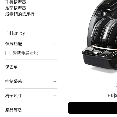
手持按摩器
足部按摩器
最暢銷的按摩椅
Filter by
伸展功能
智慧伸展功能
保固單
三年保固
控制螢幕
LCD觸控螢幕
Regu
HK$
椅子尺寸
標準
產品等級