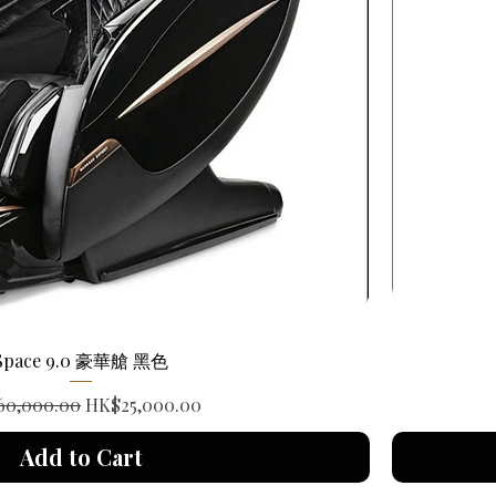
Space 9.0 豪華艙 黑色
lar Price
Sale Price
60,000.00
HK$25,000.00
Add to Cart