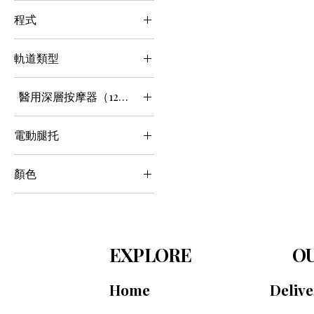
醫用級
程式
20多個項目
軌道類型
全身SL
醫用深層按摩器（12公分機制）
是的——12公分深層治療
電動腿托
是的
顏色
白色的
黑色的
EXPLORE
OU
Home
Deliv