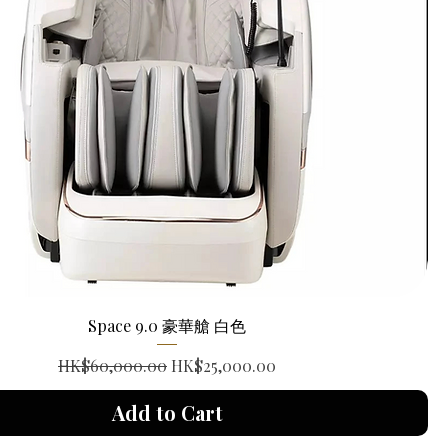
Space 9.0 豪華艙 白色
Regular Price
Sale Price
HK$60,000.00
HK$25,000.00
Add to Cart