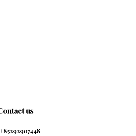
Contact us
+85292907448