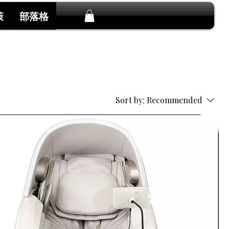
策
部落格
Sort by:
Recommended