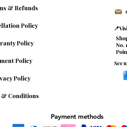
ns & Refunds
llation Policy
📍Vi
Shop
ranty Policy
No. 
Poin
ment Policy
See u
vacy Policy
 & Conditions
Payment methods