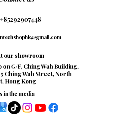
+85292907448
mtechshophk@gmail.com
sit our showroom
 on G/F, Ching Wah Building,
15 Ching Wah Street, North
t, Hong Kong
s in the media