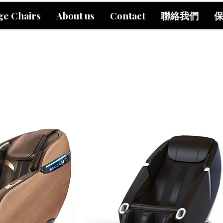
ge Chairs
About us
Contact
聯絡我們