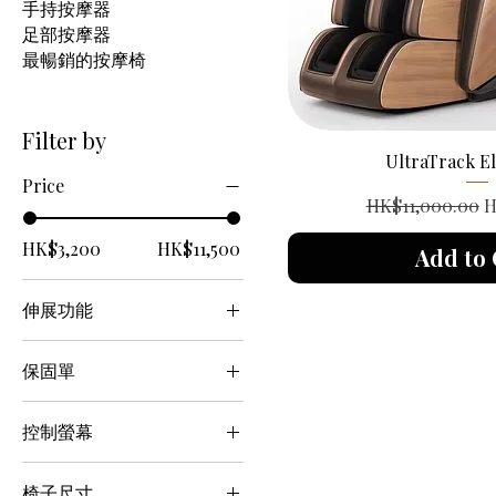
手持按摩器
足部按摩器
最暢銷的按摩椅
Filter by
UltraTrack 
Price
Regular Price
S
HK$11,000.00
H
HK$3,200
HK$11,500
Add to 
伸展功能
不
保固單
是的
一年保固
控制螢幕
兩年保固
LCD觸控螢幕
椅子尺寸