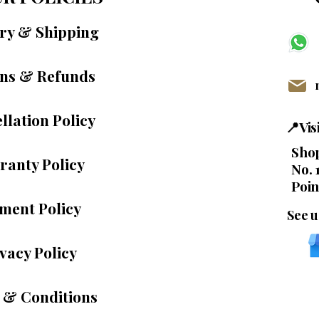
ery & Shipping
ns & Refunds
llation Policy
📍Vi
Shop
ranty Policy
No. 
Poin
ment Policy
See u
vacy Policy
 & Conditions