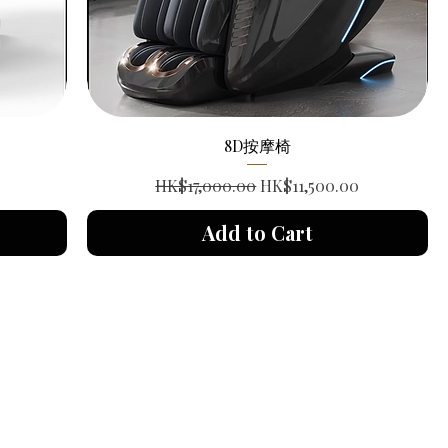
8D按摩椅
Regular Price
Sale Price
HK$17,000.00
HK$11,500.00
Add to Cart