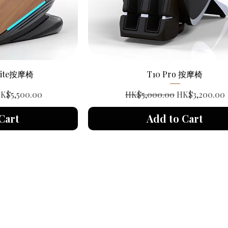
Elite按摩椅
T10 Pro 按摩椅
ale Price
Regular Price
Sale Price
K$5,500.00
HK$5,000.00
HK$3,200.00
Cart
Add to Cart