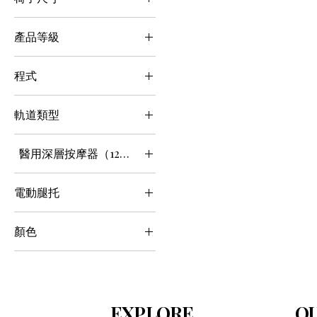
TFT按鈕控制
標準
產品等級
先進的
程式
入門級
1-5個項目
軌道類型
6-10個項目
L 軌道
醫用深層按摩器（12公分機制）
全身SL
標準
固定點（無軌跡）
電動腿托
不
顏色
是的
Green
white
棕色的
EXPLORE
OU