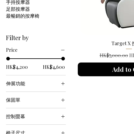
手持按摩器
足部按摩器
最暢銷的按摩椅
Filter by
Target 
Price
Regular Price
Sa
HK$7,000.00
H
HK$4,200
HK$4,600
Add to 
伸展功能
不
保固單
伸展 伸展
一年保固
控制螢幕
LCD觸控螢幕
椅子尺寸