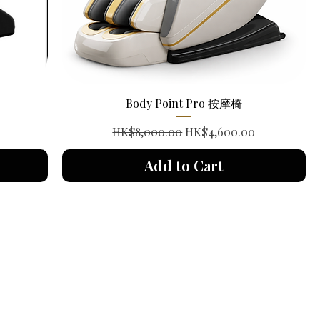
Body Point Pro 按摩椅
Regular Price
Sale Price
HK$8,000.00
HK$4,600.00
Add to Cart