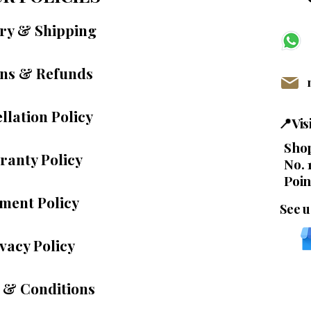
ery & Shipping
ns & Refunds
llation Policy
📍Vi
Shop
ranty Policy
No. 
Poin
ment Policy
See u
vacy Policy
 & Conditions