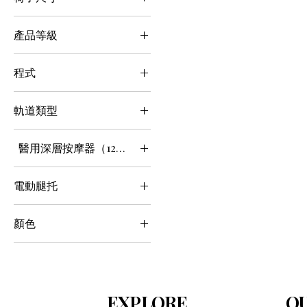
TFT按鈕控制
標準
產品等級
入門級
程式
1-5個項目
軌道類型
固定點（無軌跡）
醫用深層按摩器（12公分機制）
標準
電動腿托
不
顏色
是的
棕色的
淺褐色的
灰色的
EXPLORE
OU