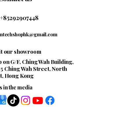
+85292907448
mtechshophk@gmail.com
sit our showroom
 on G/F, Ching Wah Building,
15 Ching Wah Street, North
t, Hong Kong
s in the media