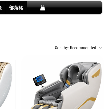
策
部落格
Sort by:
Recommended