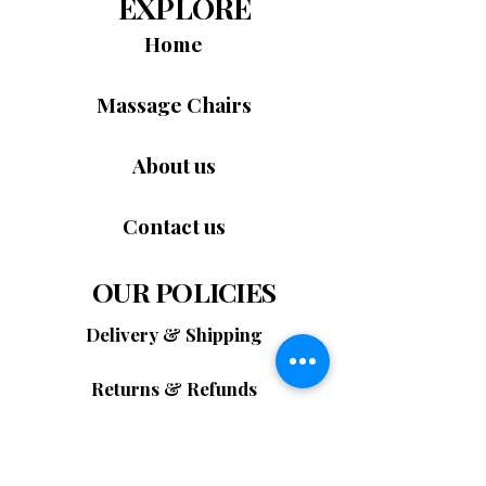
EXPLORE
和腿部等關鍵部位，有節奏的充氣和放氣模
擬人手的按壓動作，帶來舒緩的全身放鬆體
Home
這款先進的按摩椅旨在提供深度放鬆和全
驗。可調節的壓力等級讓您能夠根據個人需
身舒適感。其智慧系統精準按摩關鍵穴
求客製化按摩強度。
Massage Chairs
位，有效緩解肌肉緊張，促進血液循環。
碳纖維雙重熱療系統
 – 
Valore 5D Elite按摩
流暢的按摩手法和符合人體工學的支撐設
椅
內建的碳纖維熱療系統可輕柔地溫暖腰部
計，有助於減輕日常壓力。隨時隨地，在
About us
和小腿區域，幫助放鬆緊繃的肌肉，促進血
家即可享受舒緩身心的按摩體驗。
液循環。這種舒緩的熱力可增強按摩體驗，
Contact us
帶來更深層的肌肉放鬆，並有助於促進更好
的睡眠品質。
OUR POLICIES
小腿足部深層按摩系統
 – 先進的小腿和足部
按摩系統採用旋轉滾輪設計，輕柔地刺激穴
Delivery & Shipping
位，促進血液循環。360°足底刮痧滾輪按摩
讓長時間站立或行走後疲憊的雙腿得到深度
Returns & Refunds
放鬆，有助於緩解肌肉疲勞，恢復活力。
智能娛樂與控制系統
 – 
Valore 5D Elite按摩
Cancellation Policy
椅
配備智能觸控螢幕控制面板，讓您輕鬆調