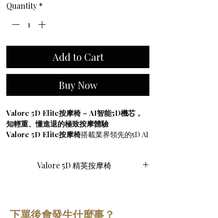
Quantity
*
Add to Cart
Buy Now
Valore 5D Elite按摩椅 – AI智能5D機芯，
知輕重、懂進退的極致按摩體驗
Valore 5D Elite按摩椅
搭載業界領先的5D AI
智能機芯，將按摩科技提升至全新高度。與
傳統按摩椅的固定力度不同，5D機芯配備先
Valore 5D 精英按摩椅
進的按摩力檢測傳感器，能夠即時感知用戶
肌肉的緊繃度與耐受閾值，並自動調節按摩
力度——壓力過重時自動減輕，力度不足時
則深入揉捏，腰背耐受區則增強按摩強度。
這項創新技術實現了「知輕重、懂進退」的
下單後會發生什麼事？