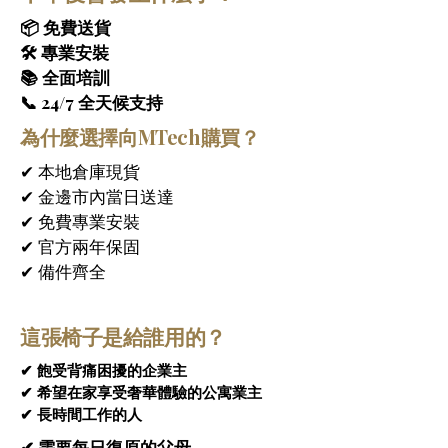
個人化按摩體驗，讓機械動作更接近專業技
師手法。
📦 免費送貨
🛠 專業安裝
4D與5D的關鍵突破
 – 傳統4D按摩椅如同
📚 全面培訓
「手動擋」，需要用戶手動調節強度和模
📞 24/7 全天候支持
式；而5D機芯則是「自動擋」，能夠基於即
為什麼選擇向MTech購買？
時數據反饋自動調整按摩力度與節奏，實現
按摩力度的精準檢測和自適應閉環控制。這
✔ 本地倉庫現貨
項突破讓
Valore 5D Elite按摩椅
能夠根據每
✔ 金邊市內當日送達
位使用者的獨特身體狀況，提供前所未有的
✔ 免費專業安裝
個人化按摩體驗。
✔ 官方兩年保固
SL長軌道全身覆蓋
 – 
Valore 5D Elite按摩椅
✔ 備件齊全
採用符合人體工學的
SL型長軌道
設計，從頸
部順暢延伸至大腿中部，完美貼合人體脊椎
這張椅子是給誰用的？
的自然曲線。這項設計確保5D按摩滾輪能夠
覆蓋從頸部到臀部的完整區域，提供不間斷
✔ 飽受背痛困擾的企業主
的全身深層按摩體驗。無論您需要緩解肩頸
✔ 希望在家享受奢華體驗的公寓業主
僵硬、舒緩腰背疲勞，還是放鬆臀部肌肉，
✔ 長時間工作的人
SL長軌道都能精準到位。
✔ 需要每日復原的父母