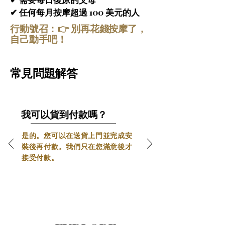
智慧體型掃描系統
 – 
Valore 5D Elite按摩椅
✔ 任何每月按摩超過 100 美元的人
配備先進的智慧體型掃描技術，採用光學或
行動號召：👉 別再花錢按摩了，
紅外傳感器對用戶的身形、尺寸和脊柱曲線
這款智慧按摩系統旨在針對全身關鍵穴位
自己動手吧！
進行詳細分析，建立精確的個人體態地圖。
進行按摩，從而達到均衡放鬆的效果。它
基於身體掃描結果，AI能夠為每位使用者量
有助於緩解肌肉緊張、改善血液循環，並
身打造專屬按摩程序，精準識別肌肉結節、
常見問題解答
帶來全面的全身健康體驗。
壓力點和緊張區域，動態調整滾輪路徑、速
度、強度和寬度，滿足您的特定按摩需求。
零重力躺臥模式
 – 獨特的零重力躺椅系統可
我可以貨到付款嗎？
將您的身體調整到最佳放鬆角度，讓膝蓋抬
高於心臟位置，有效減輕脊椎和關節的壓
是的。您可以在送貨上門並完成安
力。透過均勻分散體重，讓您的肌肉充分放
裝後再付款。我們只在您滿意後才
鬆，帶來更深層、更舒適的按摩體驗，讓您
接受付款。
在家中即可享受如太空艙般的漂浮放鬆感。
全身智慧氣囊按壓系統
 – 
Valore 5D Elite按
摩椅
配備多個精心佈置的智慧氣囊，提供輕
柔的全身按壓，幫助緩解肌肉緊張，促進血
液循環。氣囊覆蓋肩部、腰部、手臂、臀部