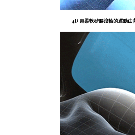
4D 超柔軟矽膠滾輪的運動