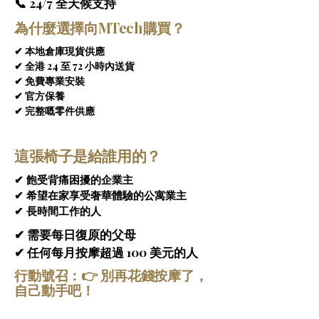
📞 24/7 全天候支持
按摩體驗。
為什麼選擇向MTech購買？
3D鈦鋼按摩器 – 精密伸縮系統，個人化深層
按摩
 – 
SL型全身按摩椅
配備專利3D鈦鋼按摩
✔ 本地倉庫現貨供應
器，採用精密伸縮系統，可伸展至8厘米，完
✔ 全港 24 至 72 小時內送貨
美貼合您的身形。智慧機制使滾輪能夠更深
✔ 免費專業安裝
入地按摩肌肉區域，還能根據您的體型和姿
✔ 官方保養
勢自動調節，提供個人化的舒適感，精準緩
✔ 完整嘅零件供應
解肌肉緊繃。
智慧自動腿部伸展系統 – 適應不同身高的完
美貼合
這張椅子是給誰用的？
 – 
SL型全身按摩椅
內建智慧感應器晶
片，可自動偵測使用者的腿長，自動調整腿
✔ 飽受背痛困擾的企業主
托最大可伸展15厘米，確保不同身高的使用
✔ 希望在家享受奢華體驗的公寓業主
者都能獲得完美貼合。這種自動調整功能能
✔ 長時間工作的人
夠更好地支撐小腿，提升整體按摩舒適度，
讓每位使用者都能享受更個人化、符合人體
✔ 需要每日復原的父母
工學的放鬆體驗。
✔ 任何每月按摩超過 100 美元的人
高級腿部滾輪和氣囊按摩器 – 雙重按摩系
行動號召：👉 別再花錢按摩了，
統，全面放鬆下半身
 – 
SL型全身按摩椅
的腿
自己動手吧！
部按摩系統結合了深層滾輪按摩和有節奏的
氣囊按壓，可全面放鬆下半身。多個滾輪按