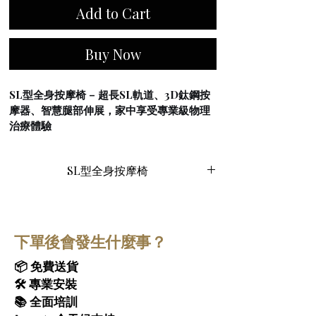
Add to Cart
Buy Now
SL型全身按摩椅 – 超長SL軌道、3D鈦鋼按
摩器、智慧腿部伸展，家中享受專業級物理
治療體驗
SL型全身按摩椅
融合先進的按摩科技與現代
奢華設計，為您帶來極致放鬆體驗。憑藉其
SL型全身按摩椅
智慧功能和人體工學支撐設計，這款 
SL型全
身按摩椅
有助於緩解日常壓力和肌肉疲勞，
讓您隨時隨地享受專業級的全身按摩理療。
超長SL型軌道系統 – 從頸部到足部的完整覆
蓋
 – 
SL型全身按摩椅
採用超長SL型導軌系
下單後會發生什麼事？
統，貼合脊椎的自然S形曲線，提供從頸部到
臀部及大腿的連續按摩覆蓋。SL型導軌結合
📦 免費送貨
S型對脊椎曲線的貼合性與L型對臀部的延伸
🛠 專業安裝
覆蓋，確保對每個關鍵壓力點進行深度、精
📚 全面培訓
準的按摩，帶來更自然、更安靜、更全面的