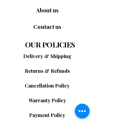
計，寬度為77厘米，傾斜長度可達177厘米，
在提供全身舒適按摩的同時，不會佔用過多
About us
空間。符合人體工學的設計確保了其穩定
性、耐用性，是家庭、辦公室和休閒場所的
Contact us
理想選擇。
SL型全身按摩椅
適合以下人群：
飽受背痛困擾的企業主
OUR POLICIES
希望在家享受奢華體驗的公寓業主
長時間工作的上班族
Delivery & Shipping
需要每日恢復體力的父母
任何每月按摩花費超過100美元的人
Returns & Refunds
別再花錢按摩了，自己動手吧！
 立即選購 
SL型全身按摩椅
，在家中享受超長SL軌道與
3D鈦鋼按摩器帶來的專業級全身按摩體驗，
Cancellation Policy
有效緩解壓力、恢復活力，幫助您擁有更健
康的身體和更快樂的生活方式。
Warranty Policy
尊享奢華按摩體驗
Payment Policy
MTech SL型軌道全身按摩椅融合先進科
Privacy Policy