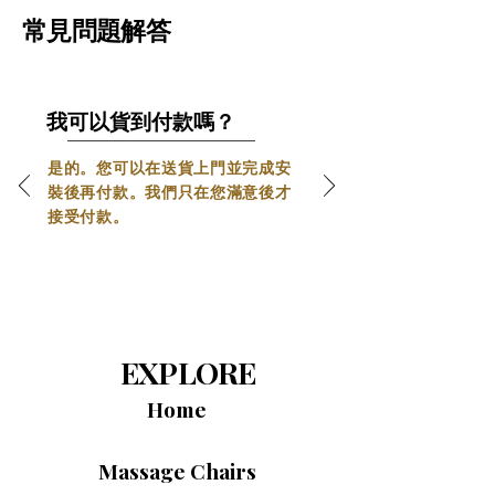
摩足底，氣囊則輕柔地擠壓小腿和足弓部
常見問題解答
位，有助於促進血液循環，減輕肌肉疲勞，
智慧型自動腿部伸展系統
並緩解腿部緊張。長時間站立或行走後，它
能帶來清爽舒緩的按摩體驗。
這款智慧腿部按摩器內建感應器晶片，可
零重力傾斜與智慧功能 – 極致放鬆的漂浮體
我可以貨到付款嗎？
自動偵測使用者的腿長。它會自動調整腿
驗
 – 
SL型全身按摩椅
配備零重力傾斜角度，
托，最大可伸展 15 厘米，確保不同身高的
將您的身體調整至自然、無重力的姿勢，可
是的。您可以在送貨上門並完成安
使用者都能獲得完美貼合。這種自動調整
有效減輕脊椎壓力並促進血液循環。這款按
裝後再付款。我們只在您滿意後才
摩椅融合AI語音控制、加熱療法和藍牙音訊
功能能夠更好地支撐小腿，提升整體按摩
接受付款。
等功能，有效舒緩肌肉，帶來全身舒適感
舒適度。智慧設計讓每位使用者都能享受
受。
更個人化、符合人體工學的放鬆體驗。
優雅設計與智慧操控 – 完美融入現代家居
 – 
SL型全身按摩椅
融合了現代奢華設計與先進
舒適科技，其符合人體工學的結構、零重力
傾斜角度和智慧控制系統，確保了流暢且個
EXPLORE
人化的按摩體驗。採用優質材料和時尚外觀
打造，不僅完美融入現代家居環境，更能帶
Home
來強勁的全身放鬆。
產品尺寸與空間利用率 – 節省空間的強勁結
Massage Chairs
構
 – 
SL型全身按摩椅
採用小巧強勁的結構設